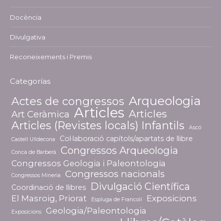
Docència
Divulgativa
Reconeixements i Premis
Categorías
Arqueologia
Actes de congressos
Articles
Articles
Art Ceràmica
Articles (Revistes locals) Infantils
Ascó
Col·laboració capítols/apartats de llibre
Castell Ulldecona
Congressos Arqueologia
Conca de Barberà
Congressos Geologia i Paleontologia
Congressos nacionals
Congressos Mineria
Divulgació Científica
Coordinació de llibres
El Masroig, Priorat
Exposicions
Espluga de Francolí
Geologia/Paleontologia
Exposicions