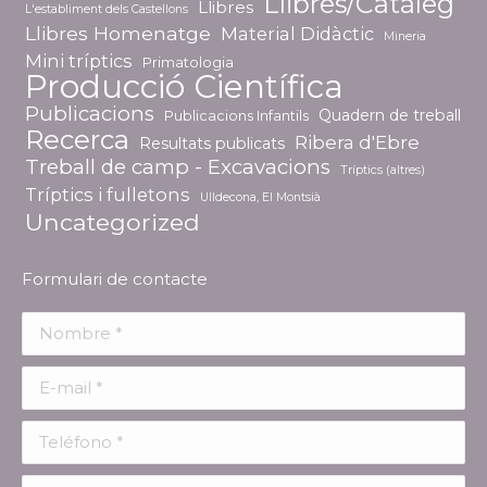
Llibres/Catàleg
Llibres
L'establiment dels Castellons
Llibres Homenatge
Material Didàctic
Mineria
Mini tríptics
Primatologia
Producció Científica
Publicacions
Quadern de treball
Publicacions Infantils
Recerca
Ribera d'Ebre
Resultats publicats
Treball de camp - Excavacions
Tríptics (altres)
Tríptics i fulletons
Ulldecona, El Montsià
Uncategorized
Formulari de contacte
Nombre *
E-mail *
Teléfono *
Mensaje *