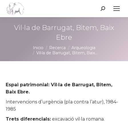
Buscar:
Vil·la de Barrugat, Bitem, Baix
Ebre
Estás aquí:
Inicio
Recerca
Arqueologia
Vil·la de Barrugat, Bitem, Baix…
Espai patrimonial: Vil·la de Barrugat, Bitem,
Baix Ebre.
Intervencions d’urgència (pla contra l’atur), 1984-
1985
Trets diferencials:
excavació vil·la romana.