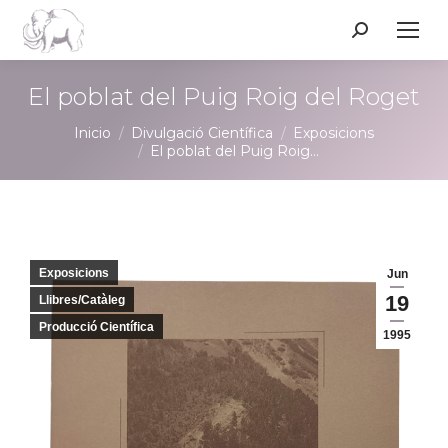
Buscar:
El poblat del Puig Roig del Roget
Estás aquí:
Inicio
Divulgació Científica
Exposicions
El poblat del Puig Roig…
Exposicions
Jun
19
Llibres/Catàleg
Producció Científica
1995