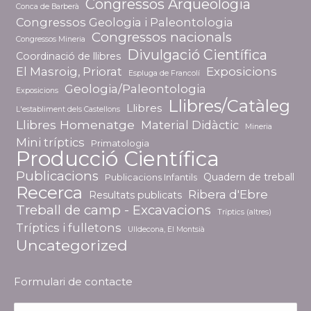
Congressos Arqueologia
Conca de Barberà
Congressos Geologia i Paleontologia
Congressos nacionals
Congressos Mineria
Divulgació Científica
Coordinació de llibres
El Masroig, Priorat
Exposicions
Espluga de Francolí
Geologia/Paleontologia
Exposicions
Llibres/Catàleg
Llibres
L'establiment dels Castellons
Llibres Homenatge
Material Didàctic
Mineria
Mini tríptics
Primatologia
Producció Científica
Publicacions
Quadern de treball
Publicacions Infantils
Recerca
Ribera d'Ebre
Resultats publicats
Treball de camp - Excavacions
Tríptics (altres)
Tríptics i fulletons
Ulldecona, El Montsià
Uncategorized
Formulari de contacte
Nombre *